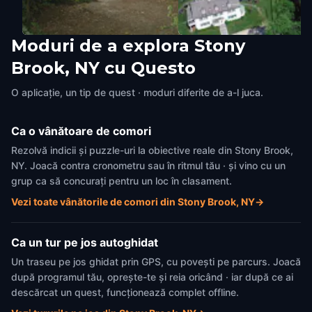
Moduri de a explora Stony
Avalon Barn
Harmony Vineyards
Brook, NY cu Questo
Stony Brook, NY
,
United States of
Stony Brook, NY
,
United States 
America
America
O aplicație, un tip de quest · moduri diferite de a-l juca.
Ca o vânătoare de comori
Rezolvă indicii și puzzle-uri la obiective reale din Stony Brook,
NY. Joacă contra cronometru sau în ritmul tău · și vino cu un
grup ca să concurați pentru un loc în clasament.
Vezi toate vânătorile de comori din Stony Brook, NY
→
Ca un tur pe jos autoghidat
Un traseu pe jos ghidat prin GPS, cu povești pe parcurs. Joacă
după programul tău, oprește-te și reia oricând · iar după ce ai
descărcat un quest, funcționează complet offline.