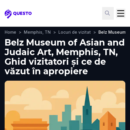
Questo
Home
>
Memphis, TN
>
Locuri de vizitat
>
Belz Museum of
Belz Museum of Asian and
Judaic Art, Memphis, TN,
Ghid vizitatori și ce de
văzut în apropiere