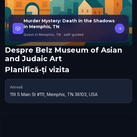
Murder Mystery: Death in the Shadows
in Memphis, TN
🎲
→
Quest in Memphis, TN
· self-guided
Despre
Belz Museum of Asian
and Judaic Art
Planifică-ți vizita
Adresă
119 S Main St #111, Memphis, TN 38103, USA