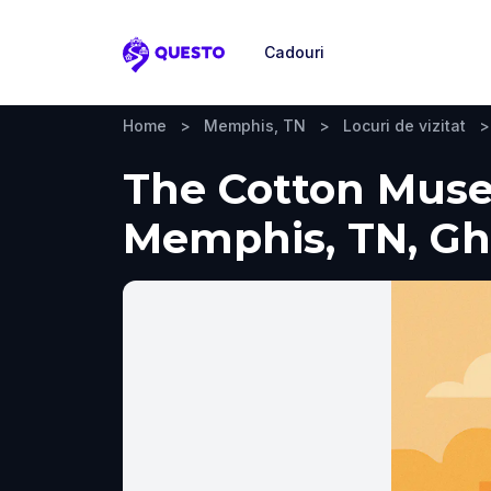
Cadouri
Questo
Home
>
Memphis, TN
>
Locuri de vizitat
>
The Cotton Muse
Memphis, TN, Ghid