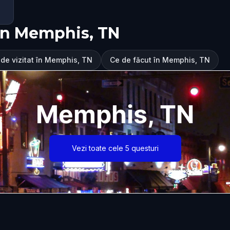
în Memphis, TN
 de vizitat în Memphis, TN
Ce de făcut în Memphis, TN
Memphis, TN
Vezi toate cele 5 questuri