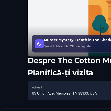
Murder Mystery: Death in the Sha
🎲
Quest in Memphis, TN
· self-guided
Despre
The Cotton M
Planifică-ți vizita
Adresă
65 Union Ave, Memphis, TN 38103, USA