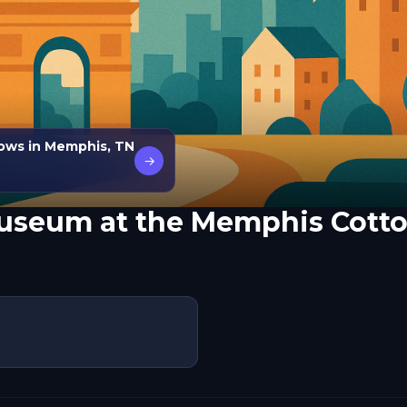
dows in Memphis, TN
→
useum at the Memphis Cott