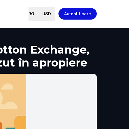
RO
USD
Autentificare
tton Exchange,
zut în apropiere