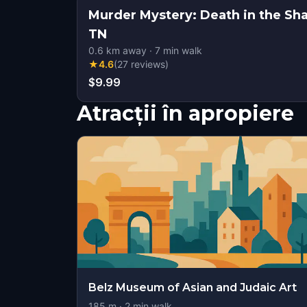
Murder Mystery: Death in the S
TN
0.6
km away
·
7
min walk
★
4.6
(
27
reviews
)
$9.99
Atracții în apropiere
Belz Museum of Asian and Judaic Art
185
m ·
2
min walk