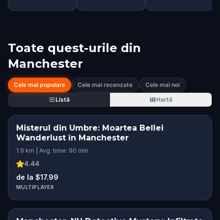
Toate quest-urile din
Manchester
Cele mai populare
Cele mai recenzate
Cele mai noi
Listă
Hartă
Misterul din Umbre: Moartea Bellei
Wanderlust în Manchester
1.9 km | Avg. time: 90 min
4.44
de la $17.99
MULTIPLAYER