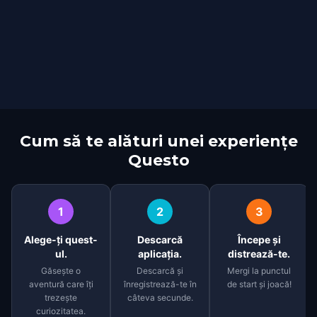
Cum să te alături unei experiențe
Questo
1
2
3
Alege-ți quest-
Descarcă
Începe și
ul.
aplicația.
distrează-te.
Găsește o
Descarcă și
Mergi la punctul
aventură care îți
înregistrează-te în
de start și joacă!
trezește
câteva secunde.
curiozitatea.