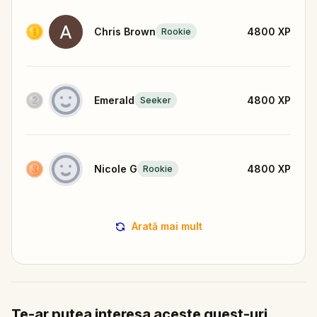
Chris Brown
4800
XP
Rookie
Emerald
4800
XP
Seeker
Nicole G
4800
XP
Rookie
Arată mai mult
Te-ar putea interesa aceste quest-uri