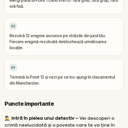
Mergi până la Point 1 când vrei tu · fără ghid, fără grup, fără
oră fixă.
02
Rezolvă 12 enigme ascunse pe străzile din jurul tău.
Fiecare enigmă rezolvată deblochează următoarea
locație.
03
Termină la Point 12 și vezi pe ce loc ajungi în clasamentul
din Manchester.
Puncte importante
🕵️‍♂️ Intră în pielea unui detectiv –
Vei descoperi o
crimă neelucidată și o poveste care te va ține în