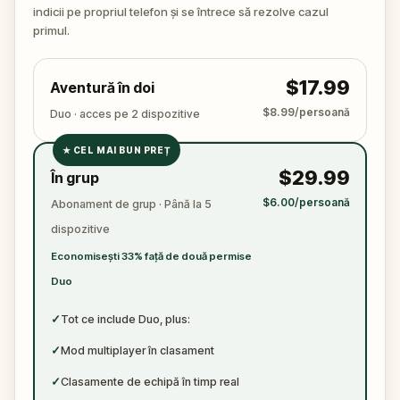
🔍 E timpul să intri în joc. Adună indicii, urmărește
indicii pe propriul telefon și se întrece să rezolve cazul
fiecare gest, pune întrebările potrivite și leagă firele
primul.
unei povești mai întunecate decât pare la prima
vedere. Nu uita să ai la tine un pix și o foaie –
$17.99
Aventură în doi
adevărul e în detalii.
$8.99/persoană
Duo · acces pe 2 dispozitive
★
CEL MAI BUN PREȚ
✓
$29.99
În grup
✓
$6.00/persoană
Abonament de grup · Până la 5
✓
dispozitive
✓
Economisești 33% față de două permise
Duo
✓
Tot ce include Duo, plus:
✓
Mod multiplayer în clasament
✓
Clasamente de echipă în timp real