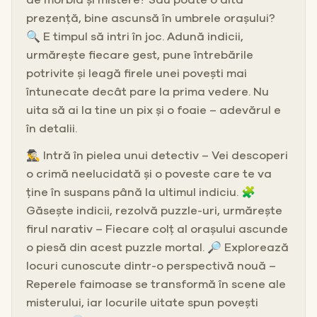
prezență, bine ascunsă în umbrele orașului?
🔍 E timpul să intri în joc. Adună indicii,
urmărește fiecare gest, pune întrebările
potrivite și leagă firele unei povești mai
întunecate decât pare la prima vedere. Nu
uita să ai la tine un pix și o foaie – adevărul e
în detalii.
🕵️‍♂️ Intră în pielea unui detectiv – Vei descoperi
o crimă neelucidată și o poveste care te va
ține în suspans până la ultimul indiciu. 🧩
Găsește indicii, rezolvă puzzle-uri, urmărește
firul narativ – Fiecare colț al orașului ascunde
o piesă din acest puzzle mortal. 🔎 Explorează
locuri cunoscute dintr-o perspectivă nouă –
Reperele faimoase se transformă în scene ale
misterului, iar locurile uitate spun povești