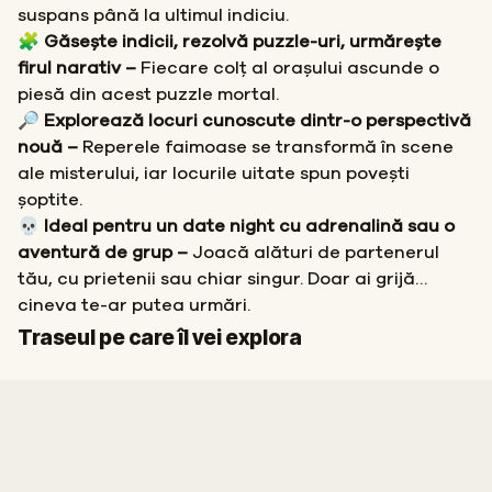
suspans până la ultimul indiciu.
🧩 Găsește indicii, rezolvă puzzle-uri, urmărește
firul narativ –
Fiecare colț al orașului ascunde o
piesă din acest puzzle mortal.
🔎 Explorează locuri cunoscute dintr-o perspectivă
nouă –
Reperele faimoase se transformă în scene
ale misterului, iar locurile uitate spun povești
șoptite.
💀 Ideal pentru un date night cu adrenalină sau o
aventură de grup –
Joacă alături de partenerul
tău, cu prietenii sau chiar singur. Doar ai grijă…
cineva te-ar putea urmări.
Start
Sosire
Traseul pe care îl vei explora