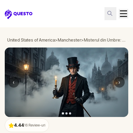
Questo
United States of America
>
Manchester
>
Misterul din Umbre: Moartea Bellei Wanderlust în Manchester
‹
›
4.44
16
Review-uri