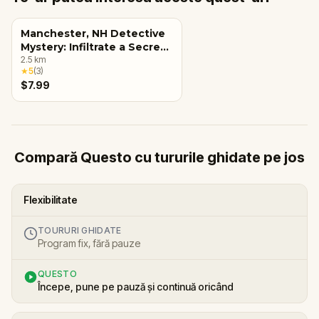
Manchester, NH Detective
Mystery: Infiltrate a Secret
Society!
2.5
km
★
5
(
3
)
$7.99
Compară Questo cu tururile ghidate pe jos
Flexibilitate
TOURURI GHIDATE
Program fix, fără pauze
QUESTO
Începe, pune pe pauză și continuă oricând