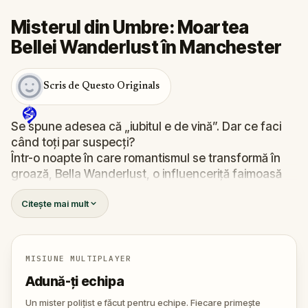
Misterul din Umbre: Moartea
Bellei Wanderlust în Manchester
Scris de Questo Originals
Se spune adesea că „iubitul e de vină”. Dar ce faci
când toți par suspecți?
Într-o noapte în care romantismul se transformă în
groază, Bella Wanderlust, o influenceriță faimoasă
pentru aventurile ei prin lume, este găsită moartă în
Citește mai mult
mijlocul unui tur de fantome. Ghidul? Nimeni altul
decât Percy Shadows, un personaj la fel de teatral
pe cât e de enigmatic.
Cine e criminalul? Walter, iubitul gelos și imprevizibil?
MISIUNE MULTIPLAYER
Percy, actorul pasionat de morbid și mistere? Sau
Adună-ți echipa
poate o altă prezență, bine ascunsă în umbrele
orașului?
Un mister polițist e făcut pentru echipe. Fiecare primește