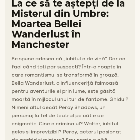
La ce să te aștepți de la
Misterul din Umbre:
Moartea Bellei
Wanderlust în
Manchester
Se spune adesea că „iubitul e de vină”. Dar ce
faci când toți par suspecți? Într-o noapte în
care romantismul se transformă în groază,
Bella Wanderlust, o influenceriță faimoasă
pentru aventurile ei prin lume, este găsită
moartă în mijlocul unui tur de fantome. Ghidul?
Nimeni altul decât Percy Shadows, un
personaj la fel de teatral pe cât e de
enigmatic. Cine e criminalul? Walter, iubitul
gelos și imprevizibil? Percy, actorul pasionat
de morbid și mistere? Sau poate o altă