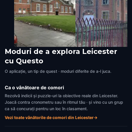
Moduri de a explora Leicester
John O Gaunt's Cellar/Leicester
Trinity Hospital
cu Questo
Castle
Leicester
,
United Kingdom
Leicester
,
United Kingdom
O aplicație, un tip de quest · moduri diferite de a-l juca.
Ca o vânătoare de comori
Rezolvă indicii și puzzle-uri la obiective reale din Leicester.
Joacă contra cronometru sau în ritmul tău · și vino cu un grup
ca să concurați pentru un loc în clasament.
Vezi toate vânătorile de comori din Leicester
→