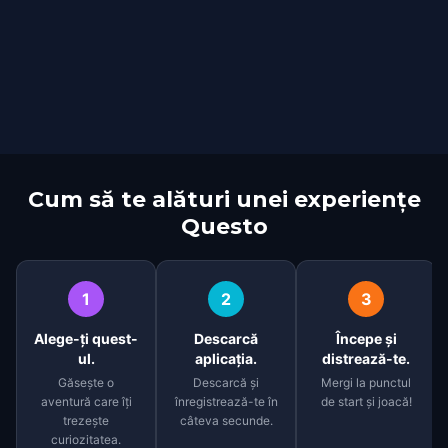
Cum să te alături unei experiențe
Questo
1
2
3
Alege-ți quest-
Descarcă
Începe și
ul.
aplicația.
distrează-te.
Găsește o
Descarcă și
Mergi la punctul
aventură care îți
înregistrează-te în
de start și joacă!
trezește
câteva secunde.
curiozitatea.