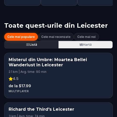
Toate quest-urile din
Leicester
Cele mai populare
Cele mai recenzate
Cele mai noi
Listă
Hartă
Misterul din Umbre: Moartea Bellei
Wanderlust în Leicester
2.1 km | Avg. time: 90 min
4.5
de la $17.99
MULTIPLAYER
Richard the Third's Leicester
3 km | Avg. time: 74 min