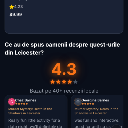
4.23
$9.99
Ce au de spus oamenii despre quest-urile
din Leicester?
4.3
Bazat pe 40+ recenzii locale
Chaz Barnes
Georgina Barnes
Murder Mystery: Death in the
Murder Mystery: Death in the
Shadows in Leicester
Shadows in Leicester
Really fun little activity for a
was fun and interactive.
date night. we’ll definitely do
good for getting us out and