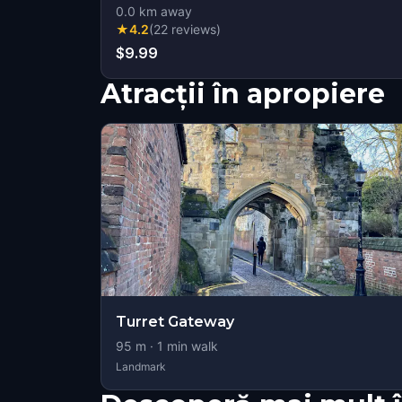
0.0
km away
★
4.2
(
22
reviews
)
$9.99
Atracții în apropiere
Turret Gateway
95
m ·
1
min walk
Landmark