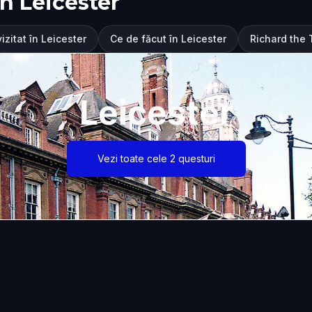
n Leicester
izitat în Leicester
Ce de făcut în Leicester
Richard the 
Leicester
Vezi toate cele 2 questuri