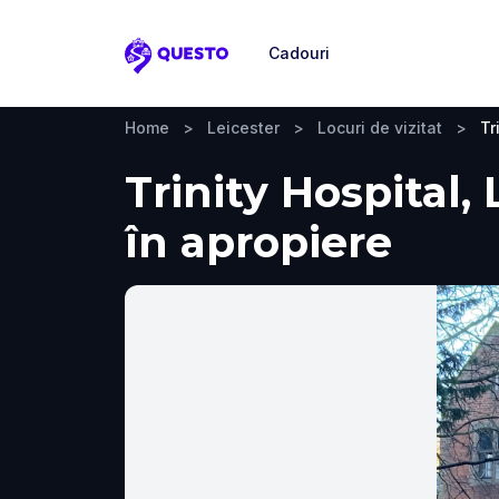
Cadouri
Questo
Home
>
Leicester
>
Locuri de vizitat
>
Tr
Trinity Hospital, 
în apropiere