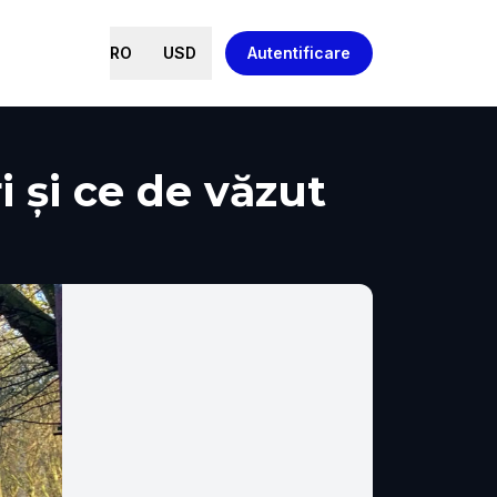
RO
USD
Autentificare
ri și ce de văzut