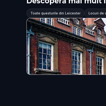
Descoperă mai mult î
Toate questurile din Leicester
Locuri de v