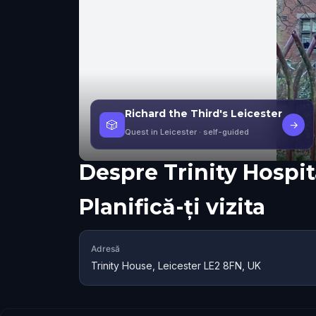
Richard the Third's Leicester
🎲
→
Quest in Leicester
· self-guided
Despre
Trinity Hospit
Planifică-ți vizita
Adresă
Trinity House, Leicester LE2 8FN, UK