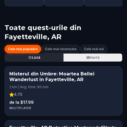
Toate quest-urile din
Fayetteville, AR
Cele mai populare
Cele mai recenzate
Cele mai noi
Listă
Hartă
Misterul din Umbre: Moartea Bellei
Wanderlust în Fayetteville, AR
2 km | Avg. time: 90 min
4.75
de la $17.99
MULTIPLAYER