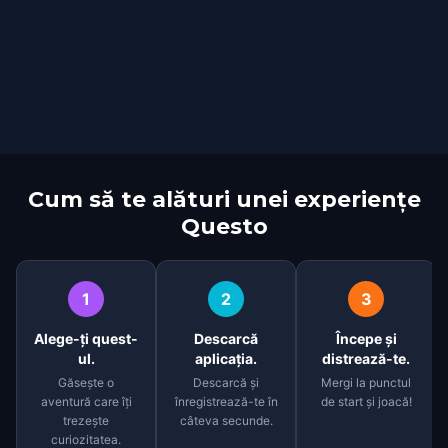
Cum să te alături unei experiențe
Questo
1
2
3
Alege-ți quest-
Descarcă
Începe și
ul.
aplicația.
distrează-te.
Găsește o
Descarcă și
Mergi la punctul
aventură care îți
înregistrează-te în
de start și joacă!
trezește
câteva secunde.
curiozitatea.