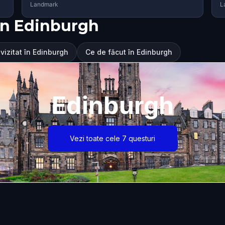
Landmark
L
în Edinburgh
vizitat în Edinburgh
Ce de făcut în Edinburgh
Edinburgh
Vezi toate cele 7 questuri