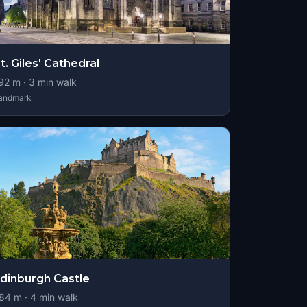
t. Giles' Cathedral
92
m ·
3
min walk
andmark
dinburgh Castle
84
m ·
4
min walk