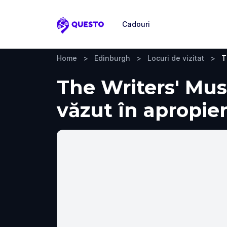
Cadouri
Questo
Home
>
Edinburgh
>
Locuri de vizitat
>
T
The Writers' Mus
văzut în apropie