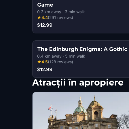
Game
0.2
km away
·
3
min walk
★
4.4
(
291
reviews
)
$12.99
The Edinburgh Enigma: A Gothic 
0.4
km away
·
5
min walk
★
4.5
(
128
reviews
)
$12.99
Atracții în apropiere