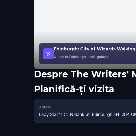
Edinburgh: City of Wizards Walkin
🎲
Quest in Edinburgh
· self-guided
Despre
The Writers'
Planifică-ți vizita
Adresă
Lady Stair's Cl, N Bank St, Edinburgh EH1 2LP, U