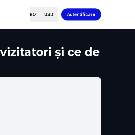
RO
USD
Autentificare
zitatori și ce de