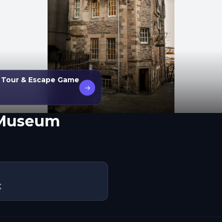
g Tour & Escape Game
→
 Museum
K