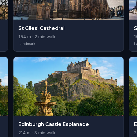
St Giles' Cathedral
S
154
m ·
2
min walk
1
Landmark
L
Edinburgh Castle Esplanade
E
214
m ·
3
min walk
2