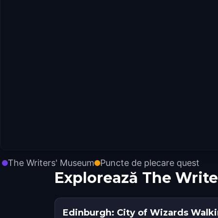
The Writers' Museum
Puncte de plecare quest
Explorează The Writ
Edinburgh: City of Wizards Walk