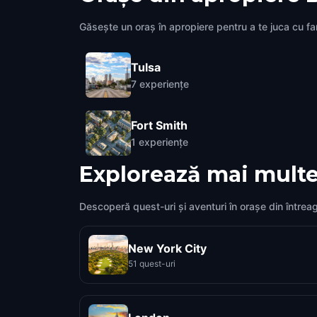
Găsește un oraș în apropiere pentru a te juca cu fami
Tulsa
7
experiențe
Fort Smith
1
experiențe
Explorează mai multe
Descoperă quest-uri și aventuri în orașe din întrea
New York City
51 quest-uri