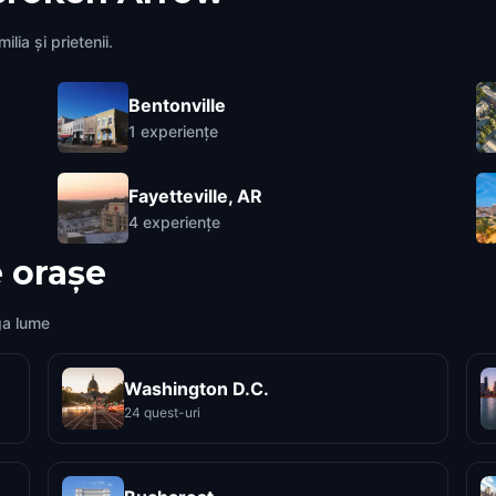
lia și prietenii.
Bentonville
1
experiențe
Fayetteville, AR
4
experiențe
 orașe
ga lume
Washington D.C.
24 quest-uri