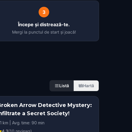
3
Începe și distrează-te.
Mergi la punctul de start și joacă!
Listă
Hartă
Broken Arrow Detective Mystery:
nfiltrate a Secret Society!
.1 km | Avg. time: 90 min
4.3
(
10
reviews)