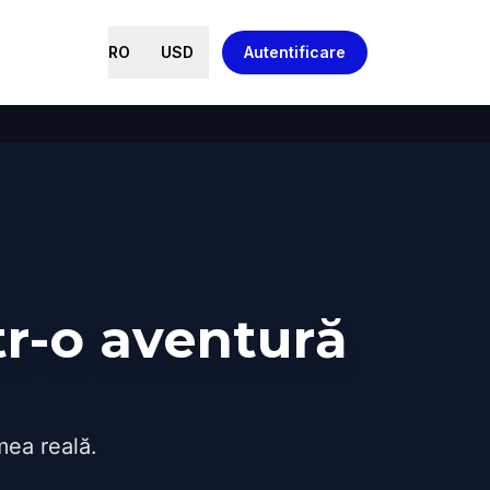
RO
USD
Autentificare
r-o aventură
mea reală.