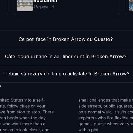
Bucharest
48 quest-uri
Ce poți face în Broken Arrow cu Questo?
Câte jocuri urbane în aer liber sunt în Broken Arrow?
Trebuie să rezerv din timp o activitate în Broken Arrow?
w
ited States into a self-
. Use the game to notice
ts, follow clues on your
ails that are easy to miss
ve from stop to stop. There
roups of friends, and solo
u can begin when the day
 a compact set of walking
rs who want more than a
roken Arrow into a walk
 reason to look closer, and
with a plot.