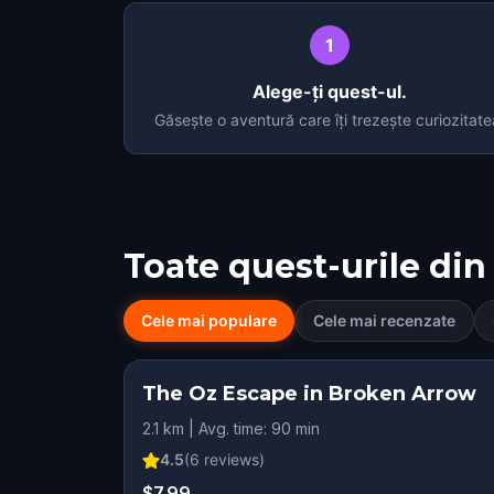
1
Alege-ți quest-ul.
Găsește o aventură care îți trezește curiozitate
Toate quest-urile din
Cele mai populare
Cele mai recenzate
The Oz Escape in Broken Arrow
2.1 km | Avg. time: 90 min
4.5
(
6
reviews)
$7.99