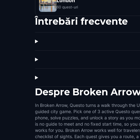
London
60 quest-uri
Întrebări frecvente
Despre
Broken Arro
In Broken Arrow, Questo turns a walk through the Un
small challenges that make the city feel interactive
guided city game. Pick one of 3 active Questo ques
side streets, public squares, local stories, and the det
phone, solve puzzles, and unlock a story as you mo
on a normal walk. It suits couples, families, g
is no guide to meet and no fixed start time, so yo
explorers who like flexible outdoor activities. Choose
works for you. Broken Arrow works well for travele
games, pause whenever you want, and turn time in B
checklist of sights. Each quest gives you a route, a