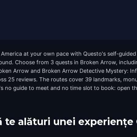
 America at your own pace with Questo's self-guided
ground. Choose from 3 quests in Broken Arrow, includin
ken Arrow and Broken Arrow Detective Mystery: Infilt
ross 25 reviews. The routes cover 39 landmarks, mon
e's no guide to meet and no time slot to book: open t
 te alături unei experiențe