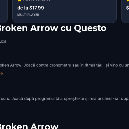
de la $17.99
$
MULTIPLAYER
 Broken Arrow cu Questo
juca.
 Broken Arrow. Joacă contra cronometru sau în ritmul tău · și vino cu 
→
rcurs. Joacă după programul tău, oprește-te și reia oricând · iar du
Broken Arrow