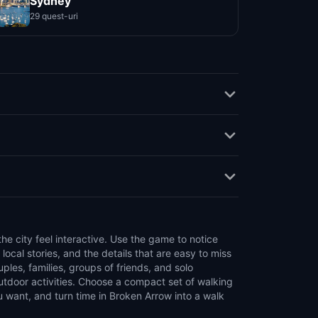
Sydney
29 quest-uri