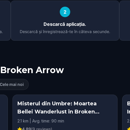
2
Descarcă aplicația.
a.
Descarcă și înregistrează-te în câteva secunde.
Broken Arrow
Cele mai noi
Misterul din Umbre: Moartea
Bellei Wanderlust în Broken
I
Arrow
2.1 km | Avg. time: 90 min
2
4.89
(
9
reviews)