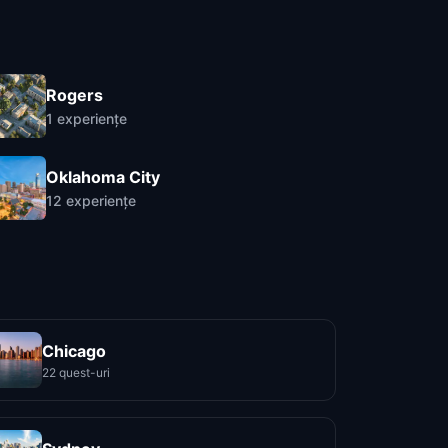
Rogers
1
experiențe
Oklahoma City
12
experiențe
Chicago
22 quest-uri