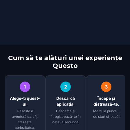
Cum să te alături unei experiențe
Questo
1
2
3
Alege-ți quest-
Descarcă
Începe și
ul.
aplicația.
distrează-te.
Găsește o
Descarcă și
Mergi la punctul
aventură care îți
înregistrează-te în
de start și joacă!
trezește
câteva secunde.
curiozitatea.