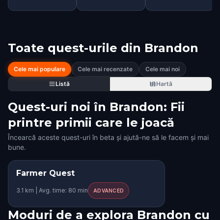
Toate quest-urile din
Brandon
Cele mai populare
Cele mai recenzate
Cele mai noi
Listă
Hartă
Quest-uri noi în Brandon: Fii
printre primii care le joacă
Încearcă aceste quest-uri în beta și ajută-ne să le facem și mai
bune.
Farmer Quest
3.1 km | Avg. time: 80 min
ADVANCED
Moduri de a explora Brandon cu