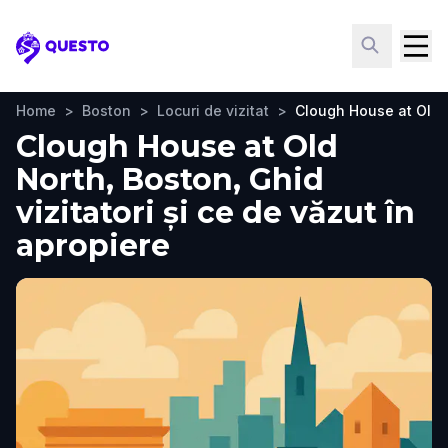
Questo
Home
>
Boston
>
Locuri de vizitat
>
Clough House at Old 
Clough House at Old
North, Boston, Ghid
vizitatori și ce de văzut în
apropiere