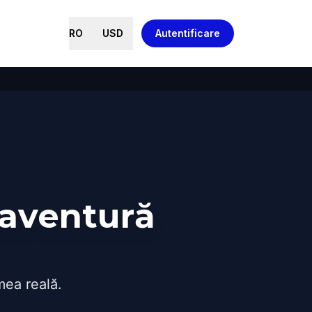
RO
USD
Autentificare
 aventură
mea reală.