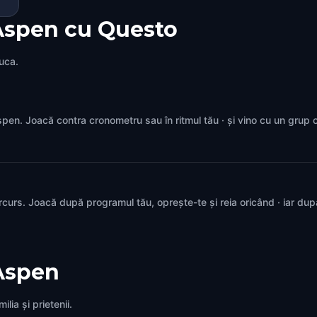
Aspen cu Questo
juca.
 Aspen. Joacă contra cronometru sau în ritmul tău · și vino cu un grup
rcurs. Joacă după programul tău, oprește-te și reia oricând · iar du
Aspen
lia și prietenii.