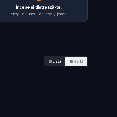
Începe și distrează-te.
Mergi la punctul de start și joacă!
Listă
Hartă