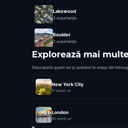
Lakewood
3
experiențe
Boulder
2
experiențe
Explorează mai multe
Descoperă quest-uri și aventuri în orașe din întrea
New York City
51 quest-uri
London
60 quest-uri