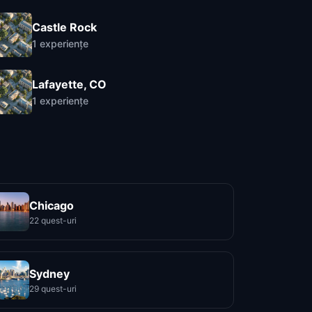
Castle Rock
1
experiențe
Lafayette, CO
1
experiențe
Chicago
22 quest-uri
Sydney
29 quest-uri