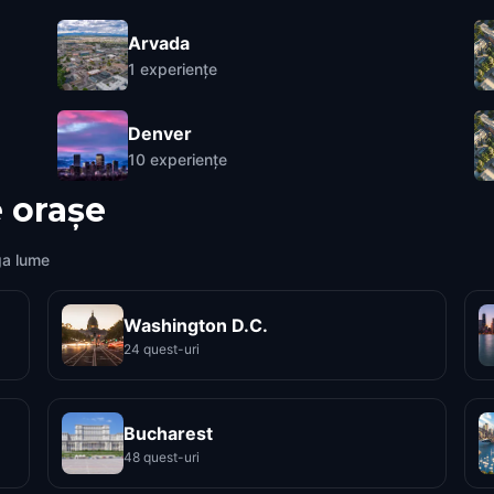
Arvada
1
experiențe
Denver
10
experiențe
 orașe
ga lume
Washington D.C.
24 quest-uri
Bucharest
48 quest-uri