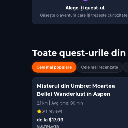
Alege-ți quest-ul.
Găsește o aventură care îți trezește curiozitate
Toate quest-urile din
Cele mai populare
Cele mai recenzate
Misterul din Umbre: Moartea
Bellei Wanderlust în Aspen
2.1 km | Avg. time: 90 min
5
(
1
review)
de la $17.99
MULTIPLAYER