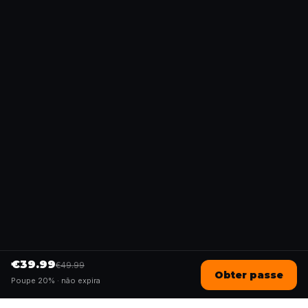
€39.99
€49.99
Obter passe
Poupe 20% ·
não expira