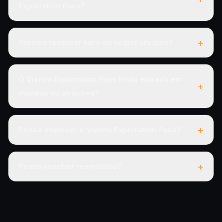
Exploration Pass?
+
Preciso reservar hora ou seguir um guia?
O Vienna Exploration Pass inclui entrada em
+
museus ou atrações?
+
Posso oferecer o Vienna Exploration Pass?
+
Posso receber reembolso?