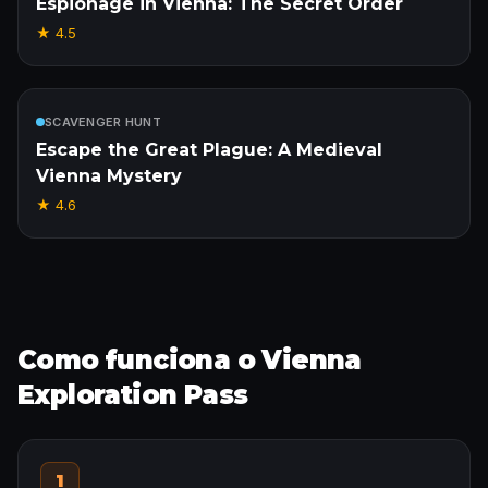
Espionage in Vienna: The Secret Order
★
4.5
Incluído
SCAVENGER HUNT
Escape the Great Plague: A Medieval
Vienna Mystery
★
4.6
Como funciona o Vienna
Exploration Pass
1