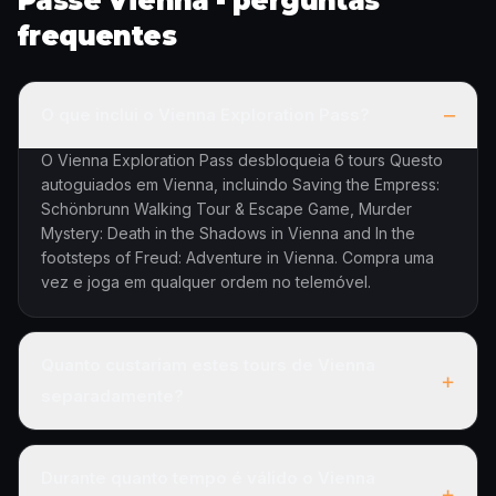
Passe Vienna - perguntas
frequentes
–
O que inclui o Vienna Exploration Pass?
O Vienna Exploration Pass desbloqueia 6 tours Questo
autoguiados em Vienna, incluindo Saving the Empress:
Schönbrunn Walking Tour & Escape Game, Murder
Mystery: Death in the Shadows in Vienna and In the
footsteps of Freud: Adventure in Vienna. Compra uma
vez e joga em qualquer ordem no telemóvel.
Quanto custariam estes tours de Vienna
+
separadamente?
Durante quanto tempo é válido o Vienna
+