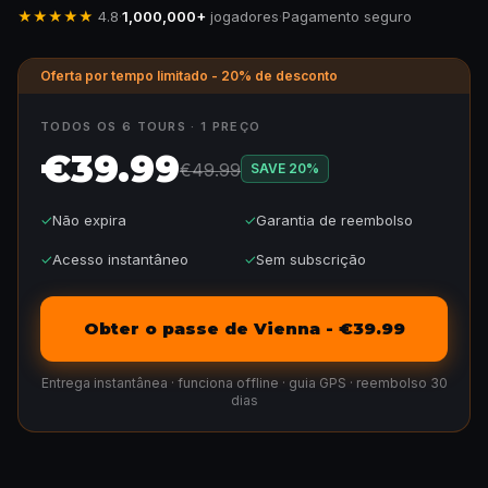
★★★★★
4.8
·
1,000,000+
jogadores
·
Pagamento seguro
Oferta por tempo limitado - 20% de desconto
TODOS OS 6 TOURS · 1 PREÇO
€39.99
€49.99
SAVE
20
%
✓
Não expira
✓
Garantia de reembolso
✓
Acesso instantâneo
✓
Sem subscrição
Obter o passe de Vienna - €39.99
Entrega instantânea · funciona offline · guia GPS · reembolso 30
dias