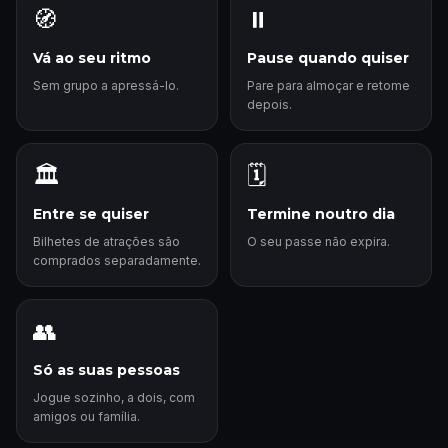
🧭
⏸️
Vá ao seu ritmo
Pause quando quiser
Sem grupo a apressá-lo.
Pare para almoçar e retome
depois.
🏛️
🗓️
Entre se quiser
Termine noutro dia
Bilhetes de atrações são
O seu passe não expira.
comprados separadamente.
👥
Só as suas pessoas
Jogue sozinho, a dois, com
amigos ou família.