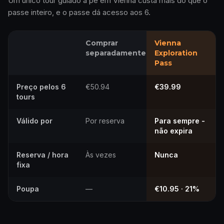
Um único tour guiado a pé em Vienna custa mais do que o
passe inteiro, e o passe dá acesso aos 6.
Comprar
Vienna
separadamente
Exploration
Pass
Preço pelos 6
€50.94
€39.99
tours
Válido por
Por reserva
Para sempre -
não expira
Reserva / hora
Às vezes
Nunca
fixa
Poupa
—
€10.95 · 21%