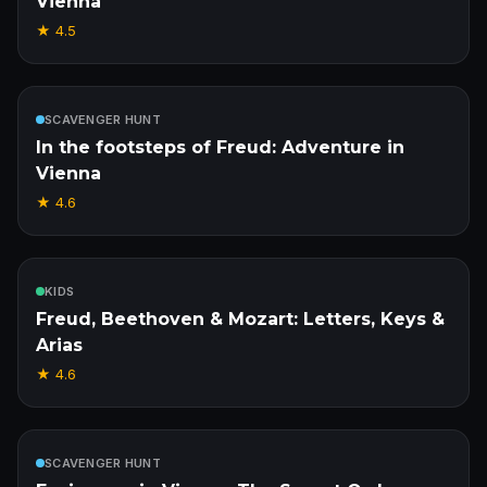
Vienna
★
4.5
Incluído
SCAVENGER HUNT
In the footsteps of Freud: Adventure in
Vienna
★
4.6
Incluído
KIDS
Freud, Beethoven & Mozart: Letters, Keys &
Arias
★
4.6
Incluído
SCAVENGER HUNT