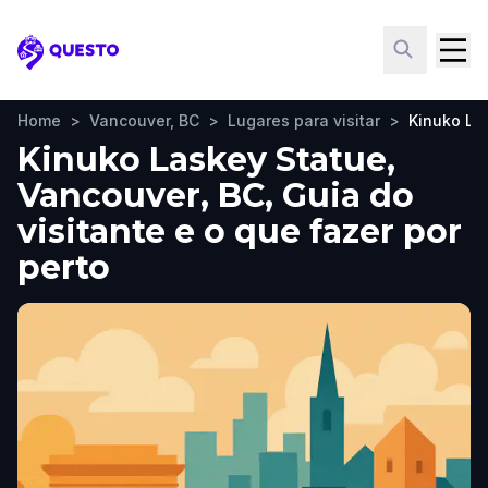
Questo
Home
>
Vancouver, BC
>
Lugares para visitar
>
Kinuko La
Kinuko Laskey Statue,
Vancouver, BC, Guia do
visitante e o que fazer por
perto