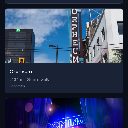
Orpheum
2134
m ·
28
min walk
Landmark