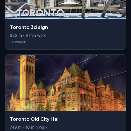
Toronto 3d sign
682
m ·
9
min walk
Landmark
Toronto Old City Hall
749
m ·
10
min walk