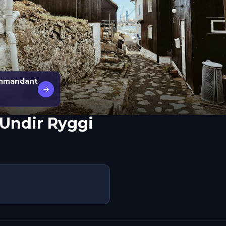
ommandant
→
Undir Ryggi