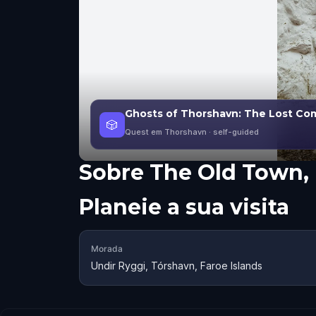
Ghosts of Thorshavn: The Lost C
🎲
Quest em Thorshavn
· self-guided
Sobre
The Old Town, 
Planeie a sua visita
Morada
Undir Ryggi, Tórshavn, Faroe Islands