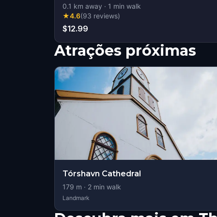
0.1
km away
·
1
min walk
★
4.6
(
93
reviews
)
$12.99
Atrações próximas
Tórshavn Cathedral
179
m ·
2
min walk
Landmark