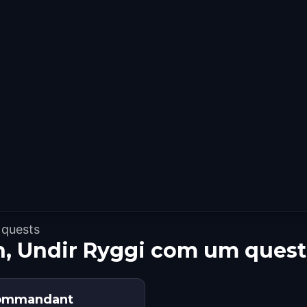
 quests
n, Undir Ryggi com um ques
 Commandant