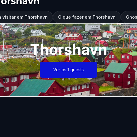
horshavn
a visitar em Thorshavn
O que fazer em Thorshavn
Ghos
Thorshavn
Ver os 1 quests