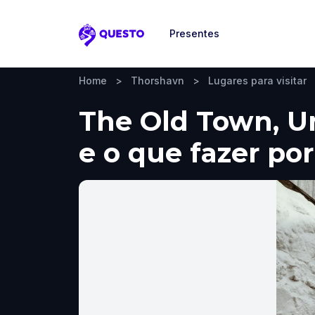
Presentes
Questo
Home
>
Thorshavn
>
Lugares para visitar
The Old Town, Un
e o que fazer por