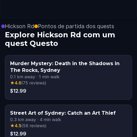
Hickson Rd
Pontos de partida dos quests
Explore Hickson Rd com um
quest Questo
Murder Mystery: Death in the Shadows in
The Rocks, Sydney
0.1
km away
·
1
min walk
★
4.6
(
75
reviews
)
$12.99
Street Art of Sydney: Catch an Art Thief
0.3
km away
·
4
min walk
★
4.5
(
56
reviews
)
$12.99