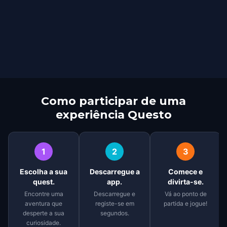
Como participar de uma
experiência Questo
1
2
3
Escolha a sua
Descarregue a
Comece e
quest.
app.
divirta-se.
Encontre uma
Descarregue e
Vá ao ponto de
aventura que
registe-se em
partida e jogue!
desperte a sua
segundos.
curiosidade.