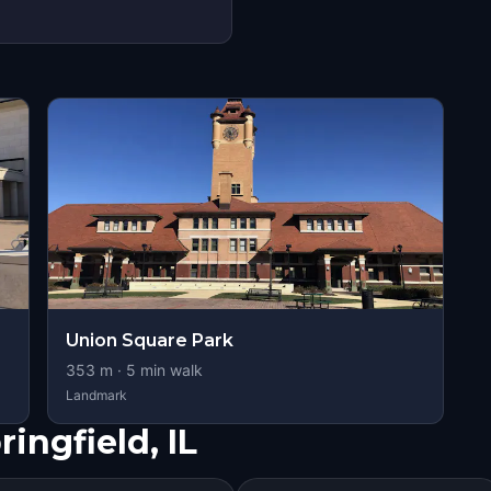
Union Square Park
353
m ·
5
min walk
Landmark
ingfield, IL