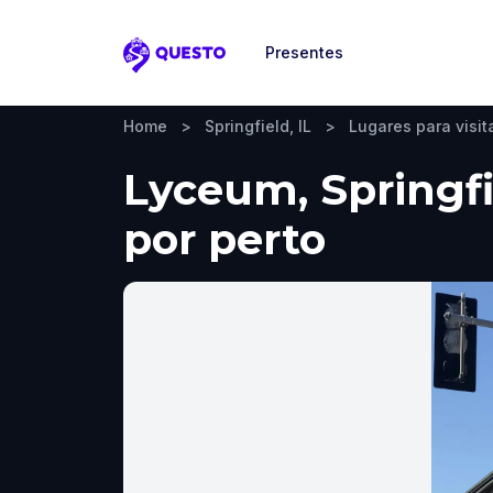
Presentes
Questo
Home
>
Springfield, IL
>
Lugares para visit
Lyceum, Springfie
por perto