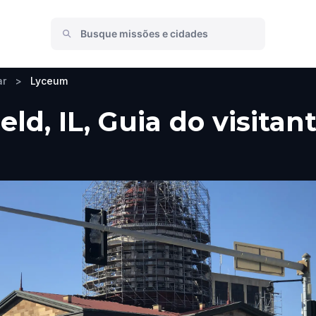
ar
>
Lyceum
ld, IL, Guia do visitan