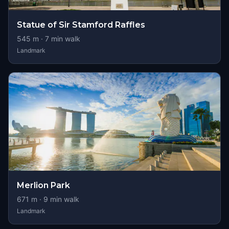
Statue of Sir Stamford Raffles
545
m ·
7
min walk
Landmark
Merlion Park
671
m ·
9
min walk
Landmark