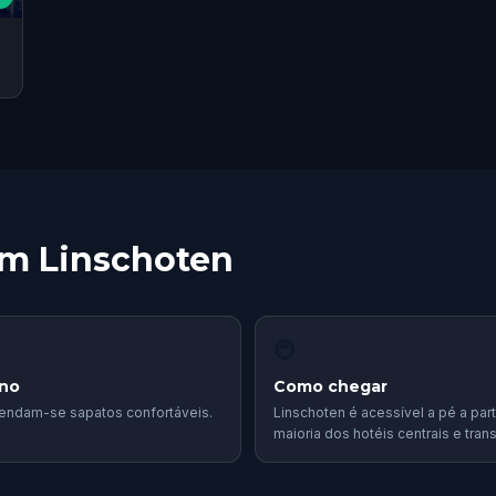
em Linschoten
🚇
eno
Como chegar
ndam-se sapatos confortáveis.
Linschoten é acessível a pé a part
maioria dos hotéis centrais e tran