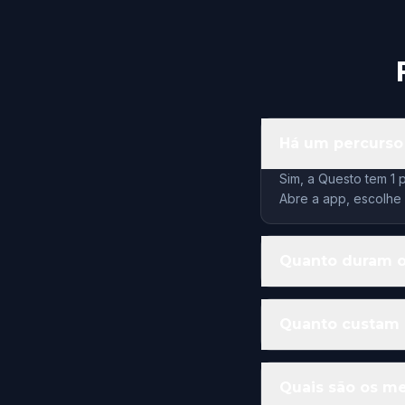
Há um percurso
Sim, a Questo tem 1 
Abre a app, escolhe
Quanto duram o
Quanto custam 
Quais são os me