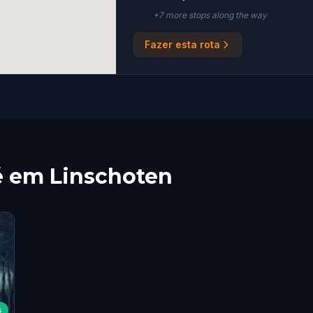
+
7
more stop
s
along the way
Fazer esta rota
é em Linschoten
s