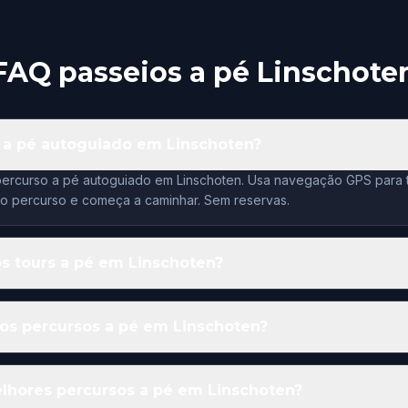
FAQ passeios a pé Linschote
 a pé autoguiado em Linschoten?
percurso a pé autoguiado em Linschoten. Usa navegação GPS para te
 o percurso e começa a caminhar. Sem reservas.
s tours a pé em Linschoten?
os percursos a pé em Linschoten?
lhores percursos a pé em Linschoten?