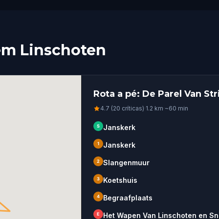
em Linschoten
Rota a pé: De Parel Van Str
4.7 (20 críticas)
·
1.2
km
·
~
60
min
S
Janskerk
1
Janskerk
2
Slangenmuur
3
Koetshuis
4
Begraafplaats
E
Het Wapen Van Linschoten en S