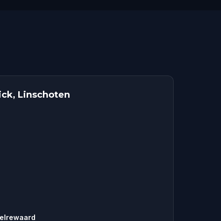
ick, Linschoten
nelrewaard