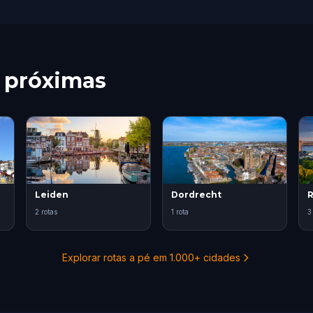
s próximas
Leiden
Dordrecht
R
2 rotas
1 rota
3
Explorar rotas a pé em 1.000+ cidades