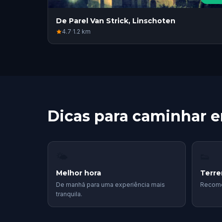
De Parel Van Strick, Linschoten
4.7
·
1.2
km
Dicas para caminhar 
🌤
👟
Melhor hora
Terr
De manhã para uma experiência mais
Recome
tranquila.