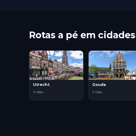
Rotas a pé em cidade
Utrecht
Gouda
4 rotas
2 rotas