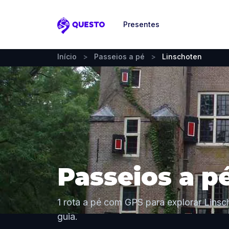
Presentes
Questo
Início
>
Passeios a pé
>
Linschoten
Passeios a p
1 rota a pé com GPS para explorar Linsc
guia.