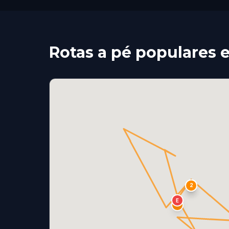
Rotas a pé populares 
S
1
2
E
3