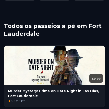
Todos os passeios a pé em Fort
Lauderdale
$9.99
Murder Mystery: Crime on Date Night in Las Olas,
Fort Lauderdale
5.0
·
2.0
km