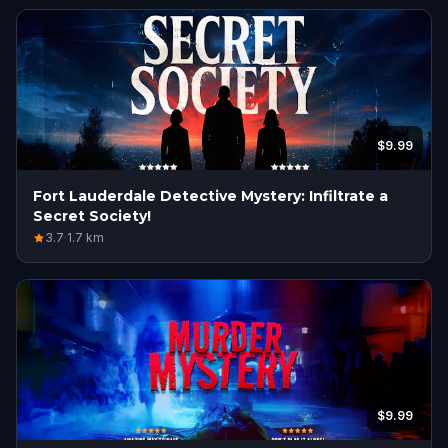
$9.99
Fort Lauderdale Detective Mystery: Infiltrate a
Secret Society!
3.7
·
1.7
km
$9.99