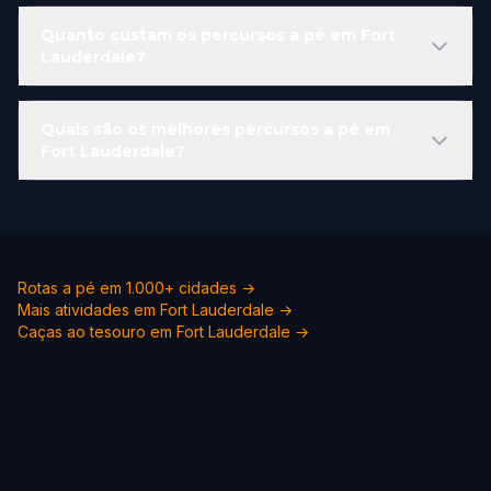
Quanto custam os percursos a pé em Fort
Lauderdale?
Quais são os melhores percursos a pé em
Fort Lauderdale?
Rotas a pé em 1.000+ cidades →
Mais atividades em Fort Lauderdale →
Caças ao tesouro em Fort Lauderdale →