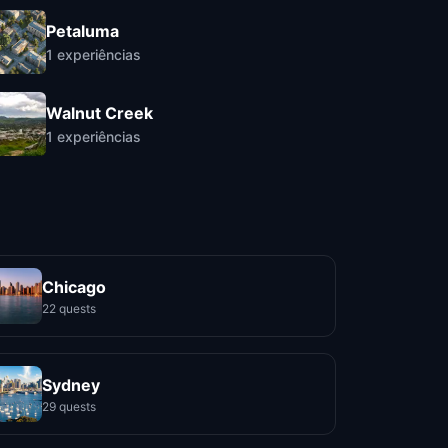
Petaluma
1
experiências
Walnut Creek
1
experiências
Chicago
22 quests
Sydney
29 quests