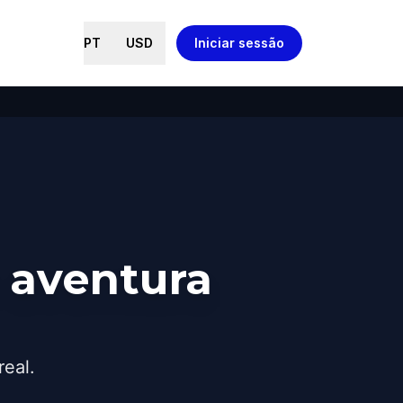
PT
USD
Iniciar sessão
 aventura
real.