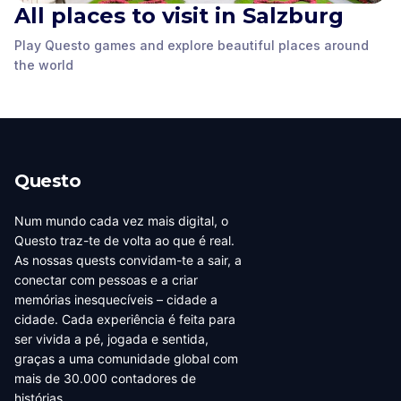
All places to visit in Salzburg
Play Questo games and explore beautiful places around
Salzburger
Mozart Residence
Salzburg Cathedral
Mozart's Birthplace
Marionettentheater
the world
Salzburg
,
Austria
Salzburg
,
Austria
Karajan's House
Salzburg
,
Austria
Salzburg
,
Austria
Salzburg
,
Austria
Questo
Num mundo cada vez mais digital, o
Questo traz-te de volta ao que é real.
As nossas quests convidam-te a sair, a
conectar com pessoas e a criar
memórias inesquecíveis – cidade a
cidade. Cada experiência é feita para
ser vivida a pé, jogada e sentida,
graças a uma comunidade global com
mais de 30.000 contadores de
histórias.