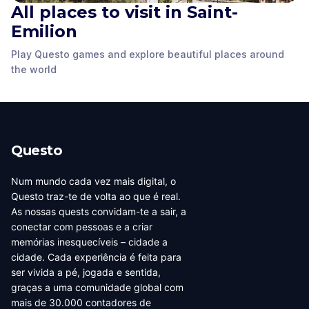
All places to visit in Saint-
Emilion
Play Questo games and explore beautiful places around
The Great Wall
Monolithic Church
Porte de la Cadène
the world
Saint-Emilion
,
France
Saint-Emilion
,
France
Saint-Emilion
,
France
Questo
Num mundo cada vez mais digital, o
Questo traz-te de volta ao que é real.
As nossas quests convidam-te a sair, a
conectar com pessoas e a criar
memórias inesquecíveis – cidade a
cidade. Cada experiência é feita para
ser vivida a pé, jogada e sentida,
graças a uma comunidade global com
mais de 30.000 contadores de