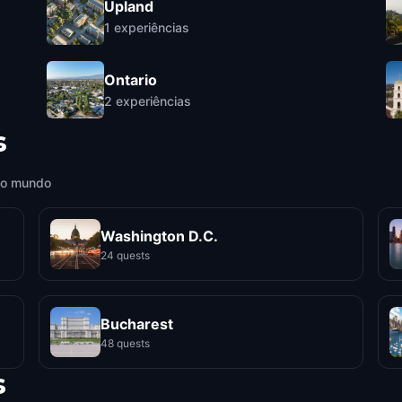
Upland
1
experiências
Ontario
2
experiências
s
 o mundo
Washington D.C.
24 quests
Bucharest
48 quests
s