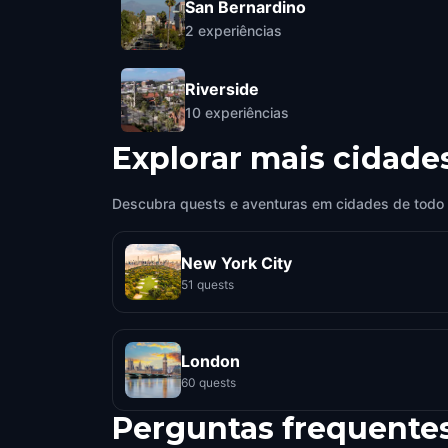
San Bernardino
2
experiências
Riverside
10
experiências
Explorar mais cidade
Descubra quests e aventuras em cidades de todo
New York City
51 quests
London
60 quests
Perguntas frequente