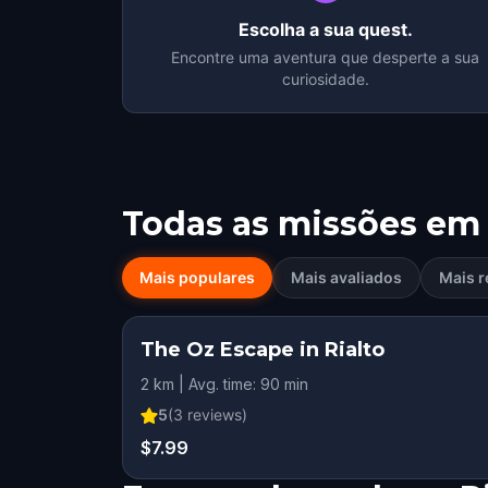
Escolha a sua quest.
Encontre uma aventura que desperte a sua
curiosidade.
Todas as missões em
Mais populares
Mais avaliados
Mais r
The Oz Escape in Rialto
2 km | Avg. time: 90 min
5
(
3
reviews)
$7.99