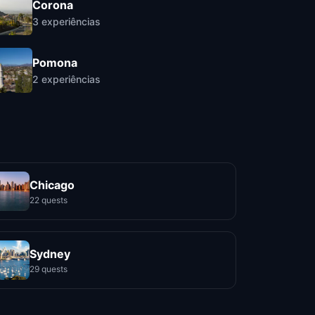
Corona
3
experiências
Pomona
2
experiências
Chicago
22 quests
Sydney
29 quests