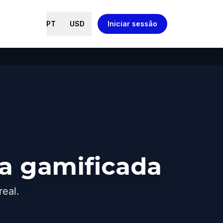
PT
USD
Iniciar sessão
a gamificada
real.