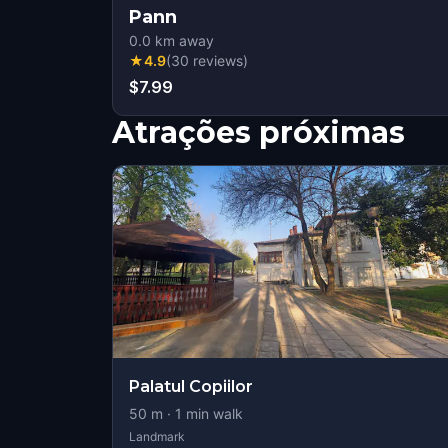
Pann
0.0
km away
★
4.9
(
30
reviews
)
$7.99
Atrações próximas
Palatul Copiilor
50
m ·
1
min walk
Landmark