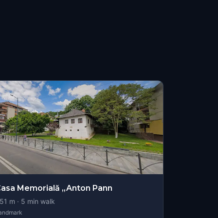
asa Memorială „Anton Pann
51
m ·
5
min walk
andmark