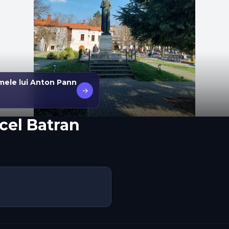
mele lui Anton Pann
→
cel Batran