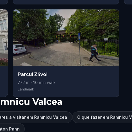
Parcul Zăvoi
772
m ·
10
min walk
Landmark
mnicu Valcea
res a visitar em Ramnicu Valcea
O que fazer em Ramnicu V
Anton Pann