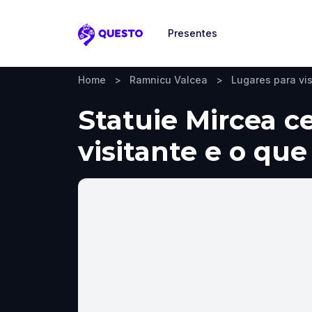
Presentes
Questo
Home
>
Ramnicu Valcea
>
Lugares para vis
Statuie Mircea c
visitante e o que