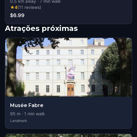
0.5
km away
·
7
min walk
★
4
(
11
reviews
)
$6.99
Atrações próximas
Musée Fabre
95
m ·
1
min walk
Landmark