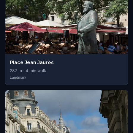
Place Jean Jaurès
287
m ·
4
min walk
Landmark