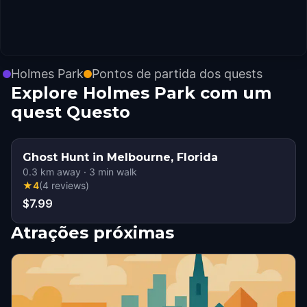
Holmes Park
Pontos de partida dos quests
Explore Holmes Park com um
quest Questo
Ghost Hunt in Melbourne, Florida
0.3
km away
·
3
min walk
★
4
(
4
reviews
)
$7.99
Atrações próximas