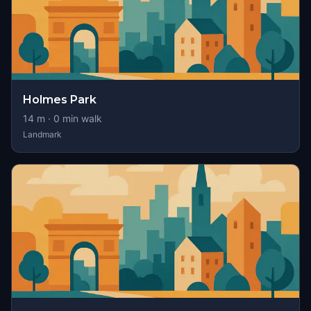
Holmes Park
14
m ·
0
min walk
Landmark