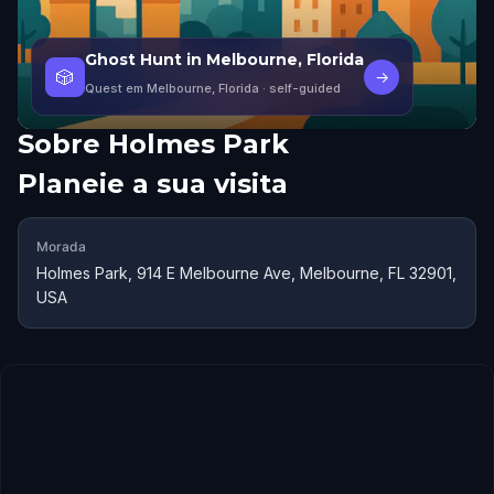
Ghost Hunt in Melbourne, Florida
🎲
→
Quest em Melbourne, Florida
· self-guided
Sobre
Holmes Park
Planeie a sua visita
Morada
Holmes Park, 914 E Melbourne Ave, Melbourne, FL 32901,
USA