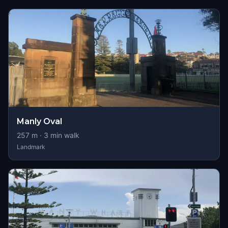
Manly Oval
257
m ·
3
min walk
Landmark