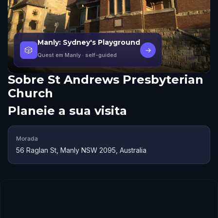
Manly: Sydney's Playground
🎲
→
Quest em Manly
· self-guided
Sobre
St Andrews Presbyterian
Church
Planeie a sua visita
Morada
56 Raglan St, Manly NSW 2095, Australia