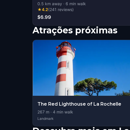
0.5
km away
·
6
min walk
★
4.2
(
241
reviews
)
$6.99
Atrações próximas
The Red Lighthouse of La Rochelle
267
m ·
4
min walk
Landmark