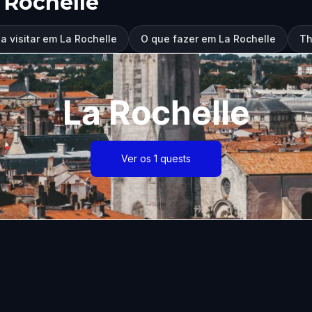
 Rochelle
a visitar em La Rochelle
O que fazer em La Rochelle
Th
La Rochelle
Ver os 1 quests