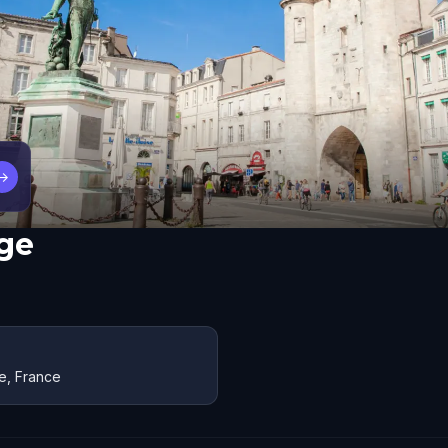
→
oge
e, France