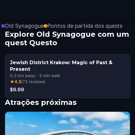
Old Synagogue
Pontos de partida dos quests
Explore Old Synagogue com um
quest Questo
Jewish District Krakow: Magic of Past &
Present
0.3
km away
·
3
min walk
★
4.3
(
73
reviews
)
$6.99
Atrações próximas