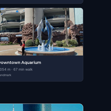
Downtown Aquarium
054
m ·
67
min walk
andmark