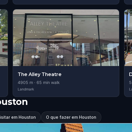
The Alley Theatre
4905
m ·
65
min walk
5
Landmark
L
ouston
isitar em Houston
O que fazer em Houston