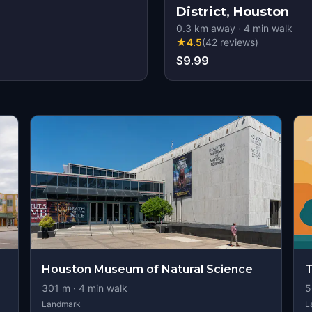
District, Houston
0.3
km away
·
4
min walk
★
4.5
(
42
reviews
)
$9.99
Houston Museum of Natural Science
T
301
m ·
4
min walk
5
Landmark
L