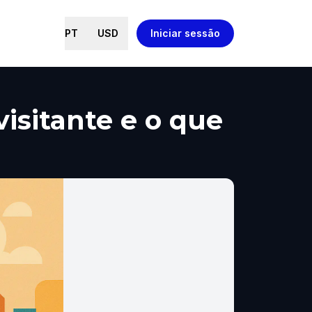
PT
USD
Iniciar sessão
isitante e o que