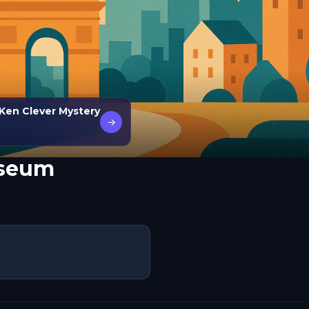
Ken Clever Mystery
→
useum