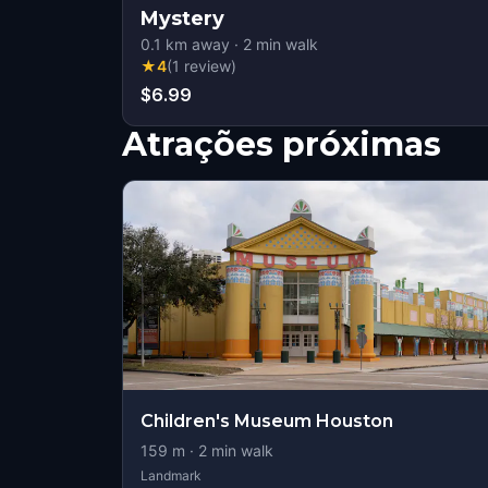
Mystery
0.1
km away
·
2
min walk
★
4
(
1
review
)
$6.99
Atrações próximas
Children's Museum Houston
159
m ·
2
min walk
Landmark