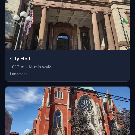
City Hall
1013
m ·
14
min walk
Landmark