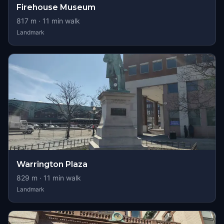
Firehouse Museum
817
m ·
11
min walk
Landmark
Warrington Plaza
829
m ·
11
min walk
Landmark