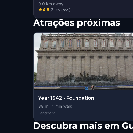
0.0
km away
★
4.5
(
2
reviews
)
Atrações próximas
Year 1542 - Foundation
38
m ·
1
min walk
Landmark
Descubra mais em Gu