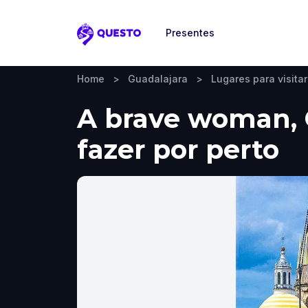
Presentes
Questo
Home
>
Guadalajara
>
Lugares para visitar
A brave woman, G
fazer por perto