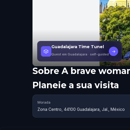
Guadalajara Time Tunel
🎲
→
Quest em Guadalajara
· self-guided
Sobre
A brave woma
Planeie a sua visita
Morada
Zona Centro, 44100 Guadalajara, Jal., México