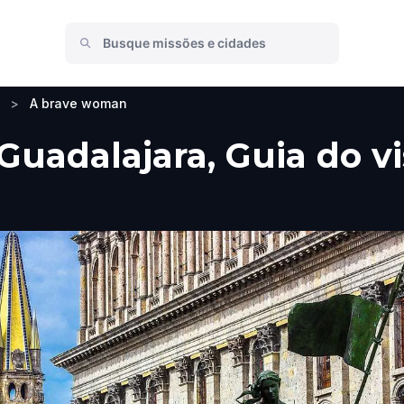
>
A brave woman
uadalajara, Guia do vi