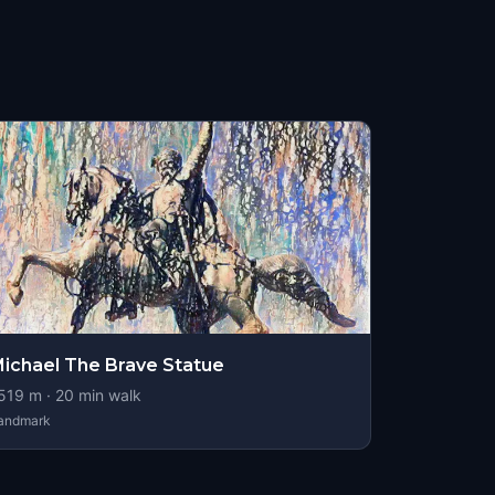
ichael The Brave Statue
519
m ·
20
min walk
andmark