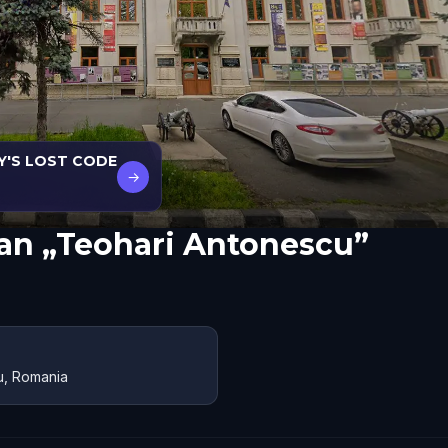
Y'S LOST CODE
→
an „Teohari Antonescu”
u, Romania