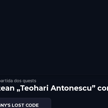
artida dos quests
țean „Teohari Antonescu” c
GNY'S LOST CODE