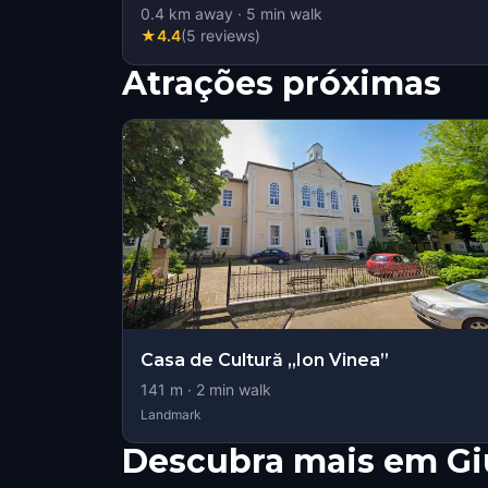
0.4
km away
·
5
min walk
★
4.4
(
5
reviews
)
Atrações próximas
Casa de Cultură „Ion Vinea”
141
m ·
2
min walk
Landmark
Descubra mais em Gi