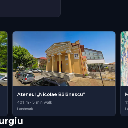
Ateneul „Nicolae Bălănescu”
M
401
m ·
5
min walk
1
Landmark
L
urgiu