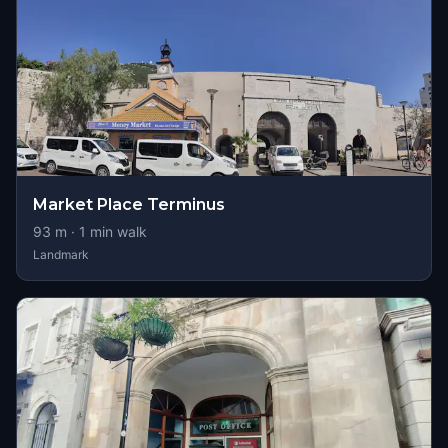
Market Place Terminus
93
m ·
1
min walk
Landmark