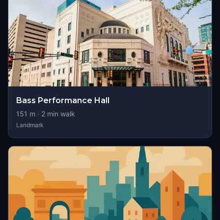
Bass Performance Hall
151
m ·
2
min walk
Landmark