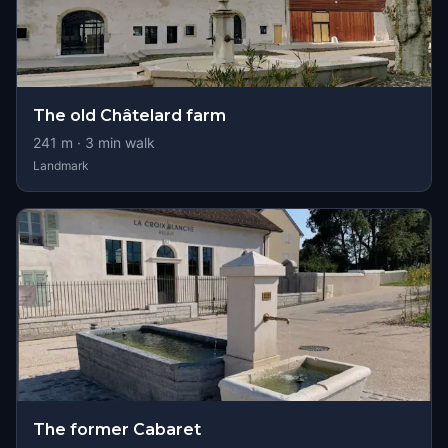
The old Châtelard farm
241
m ·
3
min walk
Landmark
The former Cabaret