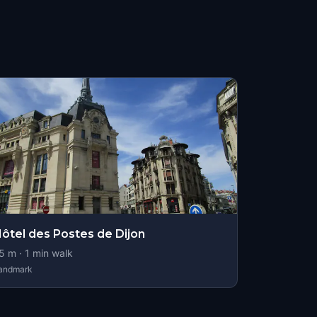
ôtel des Postes de Dijon
5
m ·
1
min walk
andmark