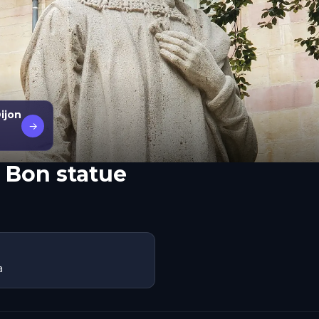
ijon
→
e Bon statue
a