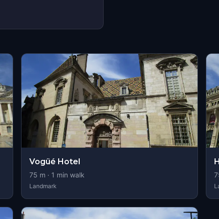
Vogüé Hotel
H
75
m ·
1
min walk
7
Landmark
L