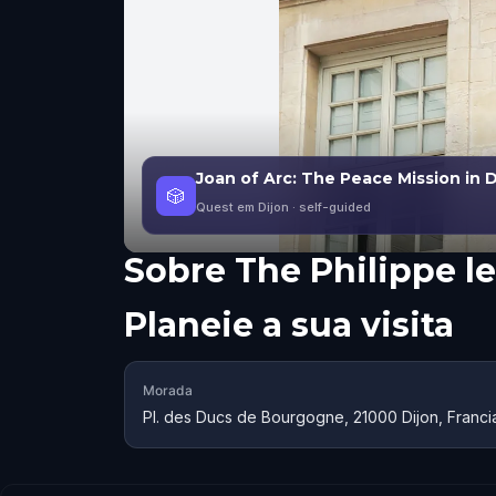
Joan of Arc: The Peace Mission in D
🎲
Quest em Dijon
· self-guided
Sobre
The Philippe l
Planeie a sua visita
Morada
Pl. des Ducs de Bourgogne, 21000 Dijon, Franci