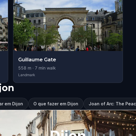
Guillaume Gate
558
m ·
7
min walk
Landmark
jon
ar em Dijon
O que fazer em Dijon
Joan of Arc: The Peac
Dijon