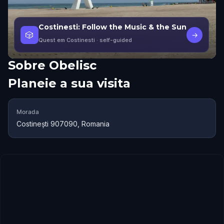
Costinesti: Follow the Music & the Sun
🎲
→
Quest em Costinesti
· self-guided
Sobre
Obelisc
Planeie a sua visita
Morada
Costinești 907090, Romania