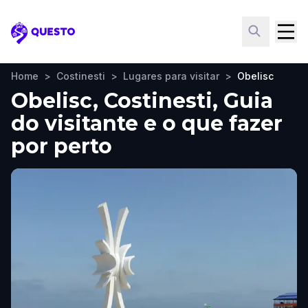
Questo
Home
>
Costinesti
>
Lugares para visitar
>
Obelisc
Obelisc, Costinesti, Guia
do visitante e o que fazer
por perto