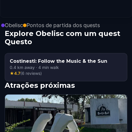
Obelisc
Pontos de partida dos quests
Explore Obelisc com um quest
Questo
Costinesti: Follow the Music & the Sun
0.4
km away
·
4
min walk
★
4.7
(
6
reviews
)
Atrações próximas