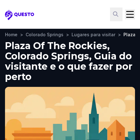
Questo
Home
>
Colorado Springs
>
Lugares para visitar
>
Plaza O
Plaza Of The Rockies,
Colorado Springs, Guia do
visitante e o que fazer por
perto