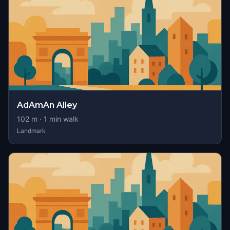
AdAmAn Alley
102
m ·
1
min walk
Landmark