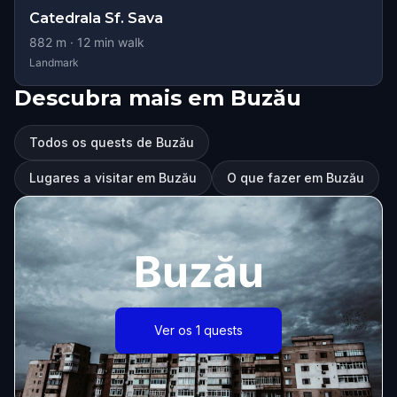
Catedrala Sf. Sava
882
m ·
12
min walk
Landmark
Descubra mais em Buzău
Todos os quests de Buzău
Lugares a visitar em Buzău
O que fazer em Buzău
Buzău
Ver os 1 quests