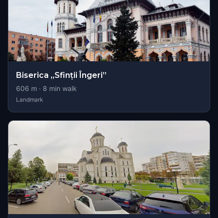
Biserica „Sfinții Îngeri”
606
m ·
8
min walk
Landmark