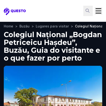
Questo
Home
>
Buzău
>
Lugares para visitar
>
Colegiul Național
Colegiul Național „Bogdan
Petriceicu Hașdeu”,
Buzău, Guia do visitante e
o que fazer por perto