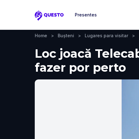
Presentes
Questo
Home
>
Bușteni
>
Lugares para visitar
>
Loc joacă Telecab
fazer por perto