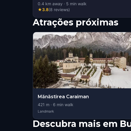
0.4
km away
·
5
min walk
★
3.8
(
8
reviews
)
Atrações próximas
Mănăstirea Caraiman
421
m ·
6
min walk
Landmark
Descubra mais em Bu