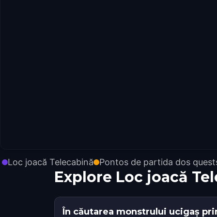
Loc joacă Telecabină
Pontos de partida dos quest
Explore Loc joacă T
În căutarea monstrului ucigaș pri