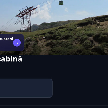
Busteni
→
cabină