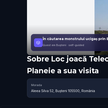
În căutarea monstrului ucigaș prin 
🎲
Quest em Bușteni
· self-guided
Sobre
Loc joacă Tele
Planeie a sua visita
Morada
Aleea Silva 52, Bușteni 105500, România