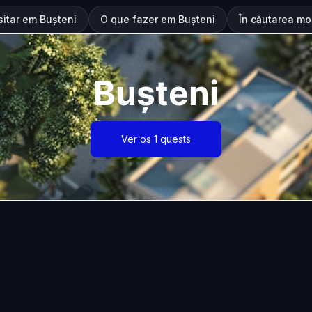
sitar em Bușteni
O que fazer em Bușteni
În căutarea mo
Bușteni
Ver os 1 quests