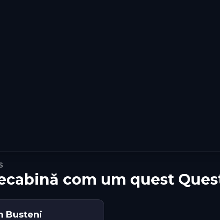
s
elecabină com um quest Ques
n Busteni