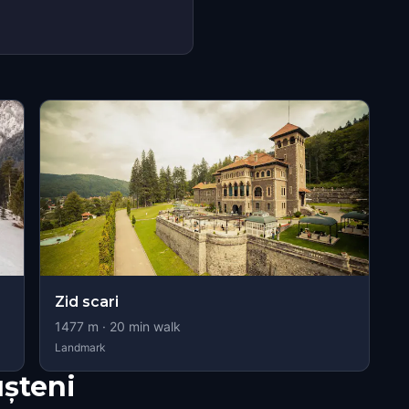
Zid scari
1477
m ·
20
min walk
Landmark
șteni