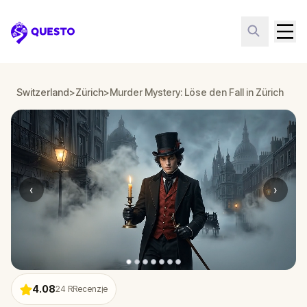
Questo
Switzerland
>
Zürich
>
Murder Mystery: Löse den Fall in Zürich
‹
›
4.08
24
RRecenzje