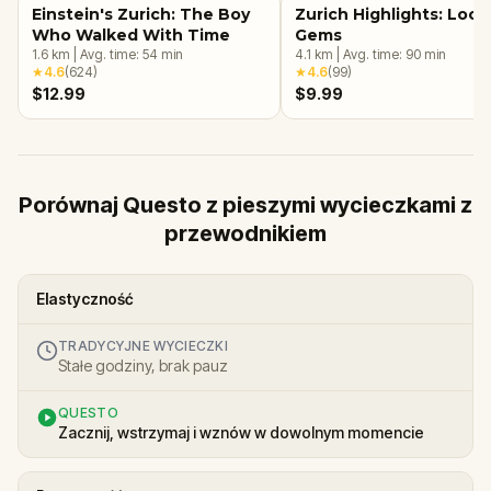
Einstein's Zurich: The Boy
Zurich Highlights: Loca
Who Walked With Time
Gems
1.6
km
|
Avg. time:
54
min
4.1
km
|
Avg. time:
90
min
★
4.6
(
624
)
★
4.6
(
99
)
$12.99
$9.99
Porównaj Questo z pieszymi wycieczkami z
przewodnikiem
Elastyczność
TRADYCYJNE WYCIECZKI
Stałe godziny, brak pauz
QUESTO
Zacznij, wstrzymaj i wznów w dowolnym momencie