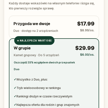
ready to jot down all the crucial evidence.
Każdy dostaje wskazówki na własnym telefonie i ściga się,
kto pierwszy rozwiąże sprawę.
$17.99
Przygoda we dwoje
$8.99/os.
Duo · dostęp na 2 urządzeniach
★
NAJLEPSZA WARTOŚĆ
✓
$29.99
W grupie
✓
$6.00/os.
Karnet grupowy · Do 5 urządzeń
✓
Oszczędź 33% względem dwóch przepustek
✓
Duo
✓
Wszystko z Duo, plus:
✓
Tryb wieloosobowy w rankingu
✓
Rankingi drużyn w czasie rzeczywistym
✓
Najlepsza oferta dla rodzin i grup znajomych