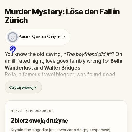
Murder Mystery: Löse den Fall in
Zürich
Autor: Questo Originals
You know the old saying,
“The boyfriend did it”
? On
an ill-fated night, love goes terribly wrong for
Bella
Wanderlust
and
Walter Bridges
.
Bella, a famous travel blogger, was found
dead
during a ghost tour led by the theatrical
Percy
Czytaj więcej
Shadows
. Now, it’s up to you to uncover the truth.
Was it Walter, the obsessed boyfriend? Percy, the
ghost tour guide with a flair for the dramatic? Or is
someone else hiding in the shadows?
MISJA WIELOOSOBOWA
🔎
Gather clues, interrogate suspects, and
Zbierz swoją drużynę
expose the real murderer before they strike
again. Make sure to have your pen and paper
Kryminalna zagadka jest stworzona do gry zespołowej.