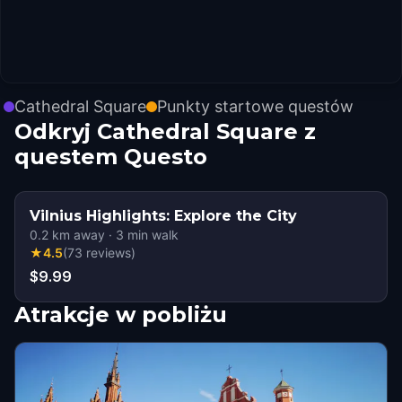
Cathedral Square
Punkty startowe questów
Odkryj Cathedral Square z
questem Questo
Vilnius Highlights: Explore the City
0.2
km away
·
3
min walk
★
4.5
(
73
reviews
)
$9.99
Atrakcje w pobliżu