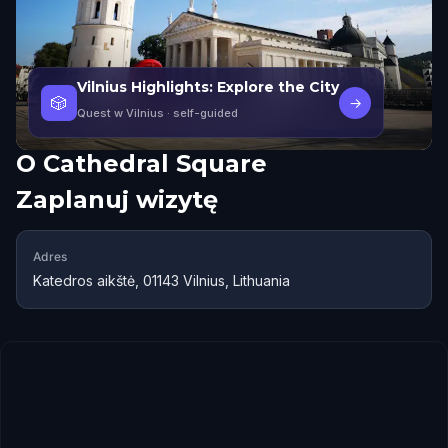
Vilnius Highlights: Explore the City
🎲
→
Quest w Vilnius
· self-guided
O
Cathedral Square
Zaplanuj wizytę
Adres
Katedros aikštė, 01143 Vilnius, Lithuania