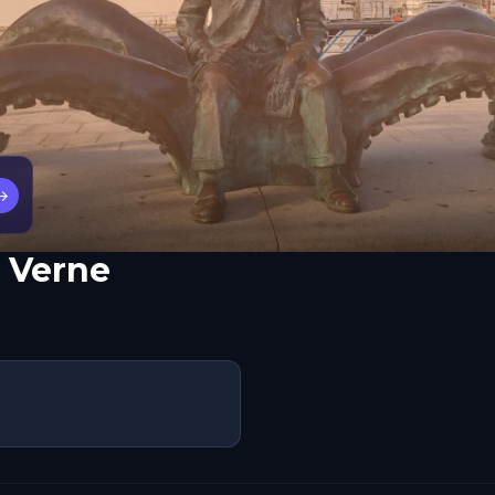
→
 Verne