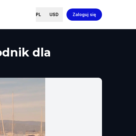
PL
USD
Zaloguj się
dnik dla