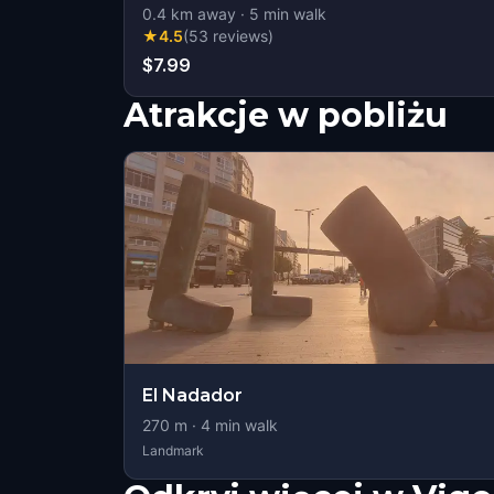
0.4
km away
·
5
min walk
★
4.5
(
53
reviews
)
$7.99
Atrakcje w pobliżu
El Nadador
270
m ·
4
min walk
Landmark