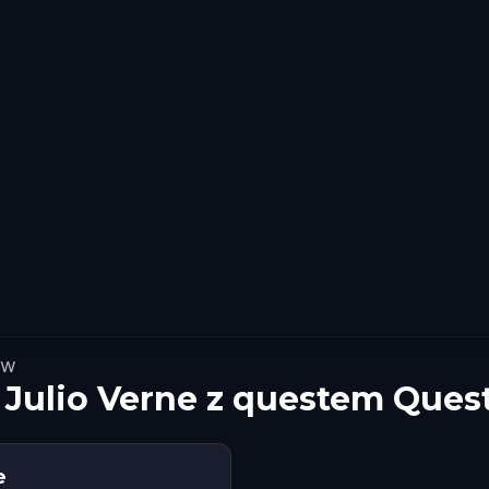
ów
Julio Verne z questem Ques
e