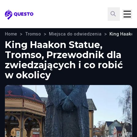
Questo
Home
>
Tromso
>
Miejsca do odwiedzenia
>
King Haakon
King Haakon Statue,
Tromso, Przewodnik dla
zwiedzających i co robić
w okolicy