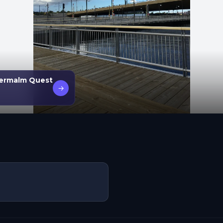
dermalm Quest
→