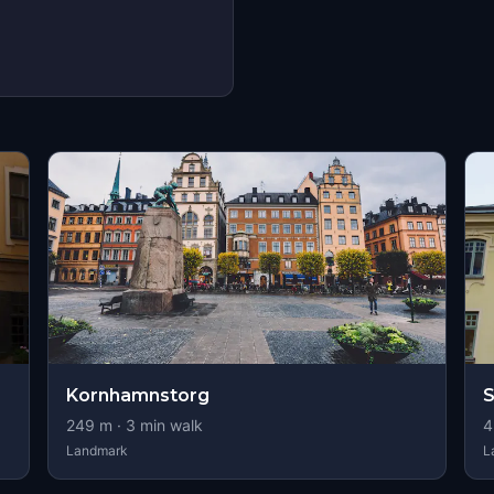
Kornhamnstorg
S
249
m ·
3
min walk
4
Landmark
L