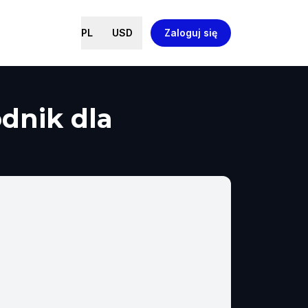
PL
USD
Zaloguj się
dnik dla