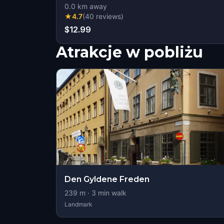
0.0
km away
★
4.7
(
40
reviews
)
$12.99
Atrakcje w pobliżu
Den Gyldene Freden
239
m ·
3
min walk
Landmark