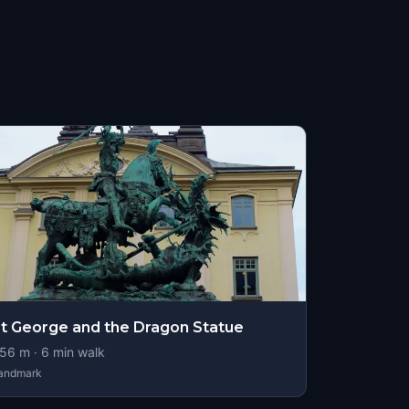
t George and the Dragon Statue
56
m ·
6
min walk
andmark