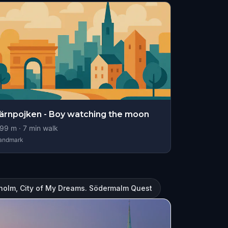
ärnpojken - Boy watching the moon
99
m ·
7
min walk
andmark
holm, City of My Dreams. Södermalm Quest