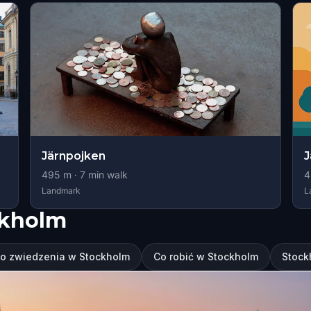
Järnpojken
J
495
m ·
7
min walk
4
Landmark
L
ckholm
do zwiedzenia w Stockholm
Co robić w Stockholm
Stock