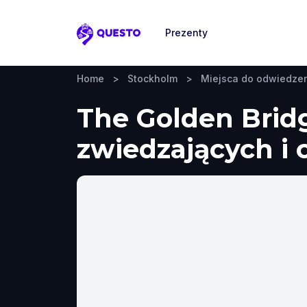
Prezenty
Questo
Home
>
Stockholm
>
Miejsca do odwiedze
The Golden Brid
zwiedzających i 